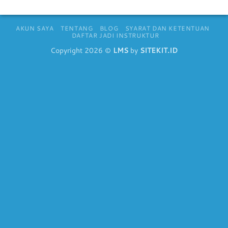
AKUN SAYA
TENTANG
BLOG
SYARAT DAN KETENTUAN
DAFTAR JADI INSTRUKTUR
Copyright 2026 ©
LMS
by
SITEKIT.ID