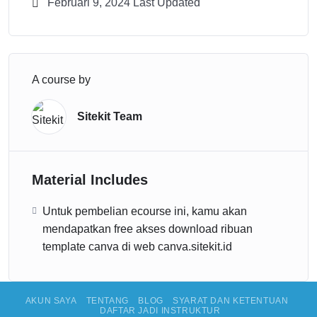
Februari 9, 2024 Last Updated
A course by
Sitekit Team
Material Includes
Untuk pembelian ecourse ini, kamu akan
mendapatkan free akses download ribuan
template canva di web canva.sitekit.id
AKUN SAYA
TENTANG
BLOG
SYARAT DAN KETENTUAN
DAFTAR JADI INSTRUKTUR