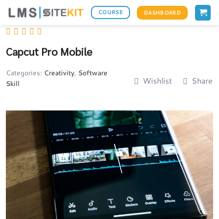
Skip
COURSE
DASHBOARD
to
content
Capcut Pro Mobile
Categories:
Creativity
,
Software
Wishlist
Share
Skill