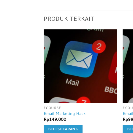
PRODUK TERKAIT
ECOURSE
ECOU
Email Marketing Hack
Emai
Rp
149.000
Rp
99
BELI SEKARANG
BE