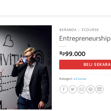
BERANDA
/
ECOURSE
Entrepreneurship
99.000
Rp
BELI SEKAR
Kategori:
eCourse