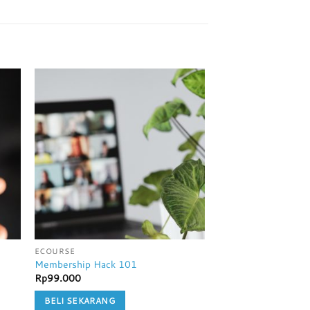
ECOURSE
ECOURSE
Membership Hack 101
LMS 101
Rp
99.000
Rp
99.000
BELI SEKARANG
BELI SEKARANG