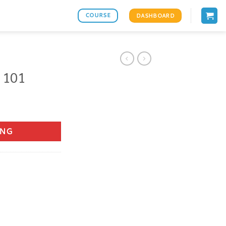
COURSE
DASHBOARD
 101
ANG