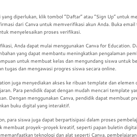
 yang diperlukan, klik tombol “Daftar” atau “Sign Up” untuk 
rmasi dari Canva untuk memverifikasi akun Anda. Buka email t
ntuk menyelesaikan proses verifikasi.
ifikasi, Anda dapat mulai menggunakan Canva for Education. D
tambahan yang dapat membantu meningkatkan pengalaman pembel
ampuan untuk membuat kelas dan mengundang siswa untuk berg
n tugas dan mengawasi progres siswa secara online.
cation juga menyediakan akses ke ribuan template dan elemen 
aran. Para pendidik dapat dengan mudah mencari template ya
arkan. Dengan menggunakan Canva, pendidik dapat membuat pr
hkan buku digital yang interaktif.
on, para siswa juga dapat berpartisipasi dalam proses pembela
embuat proyek-proyek kreatif, seperti papan buletin digital, 
 memanfaatkan teknologi dan alat seperti Canva, pembelajaran 