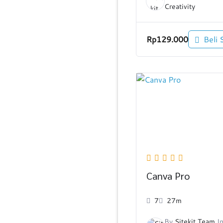
Creativity
Rp
129.000
Beli 
Canva Pro
7
27m
By
Sitekit Team
I