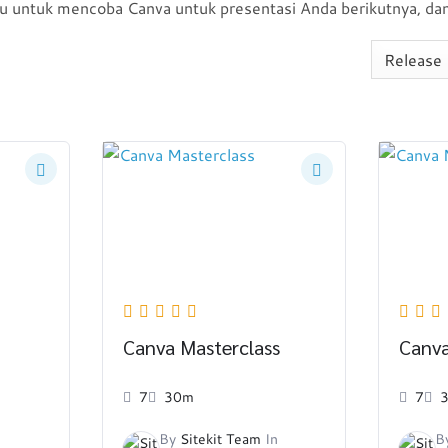
agu untuk mencoba Canva untuk presentasi Anda berikutnya, dan 
Canva Masterclass
Canva
7
30m
7
n
By
Sitekit Team
In
B