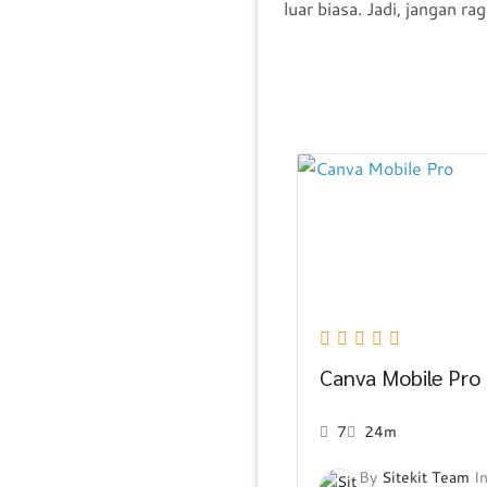
luar biasa. Jadi, jangan r
Canva Mobile Pro
7
24m
By
Sitekit Team
I