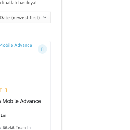
lihatlah hasilnya!
 Mobile Advance
31m
y
Sitekit Team
In