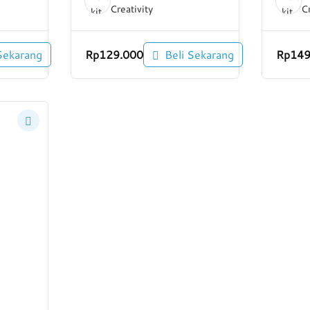
Creativity
Cr
Sekarang
Rp
129.000
Beli Sekarang
Rp
149
n